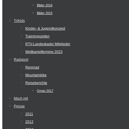
Bilder 2016
Bilder 2015
TriKids
Kinder- & Jugendkonzept
Trainingszeiten
RTV-Landeskader Mitglieder
Wettkampftermine 2023
Radsport
Rennrad
Mountainbike
Reiseberichte
Oman 2017
Mach mit
Presse
2011
2012