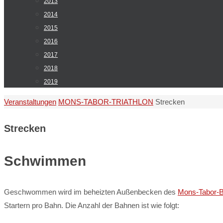
2013
2014
2015
2016
2017
2018
2019
Start
Veranstaltungen
MONS-TABOR-TRIATHLON
Strecken
Strecken
Schwimmen
Geschwommen wird im beheizten Außenbecken des
Mons-Tabor-
Startern pro Bahn. Die Anzahl der Bahnen ist wie folgt: