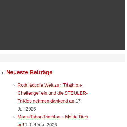
Neueste Beiträge
Roth lädt die Welt zur “Triathlon-
Challenge“ ein und die STEULER-
TriKids nehmen dankend an
17.
Juli 2026
Mons-Tabor-Triathlon – Melde Dich
an!
1. Februar 2026