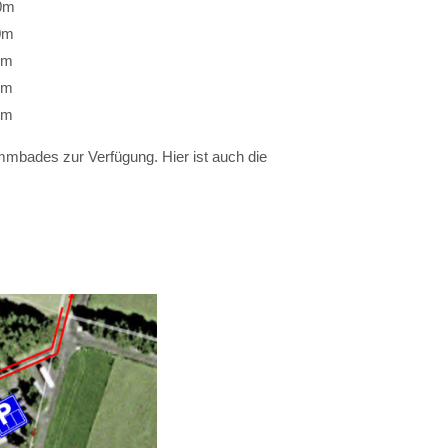
0m
0m
m
m
m
mbades zur Verfügung. Hier ist auch die