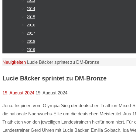
2013
2014
2015
2016
2017
2018
2019
Start
Neuigkeiten
Lucie Bäcker sprintet zu DM-Bronze
Lucie Bäcker sprintet zu DM-Bronze
19. August 2024
19. August 2024
Jena. Inspiriert vom Olympia-Sieg der deutschen Triathlon-Mixed
die nationale Nachwuchs-Elite um die deutschen Meistertitel. Aus
Triathleten von den jeweiligen Landestrainern hierfür nominiert. Für
Landestrainer Gerd Uhren mit Lucie Bäcker, Emilia Solbach, Ida We