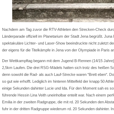
Nachdem am Tag zuvor die RTV-Athleten den Strecken-Check durc
Länderparade offiziell im Planetarium der Stadt Jena begrüßt. Jun
spektakuläre Lichter- und Laser-Show beeindruckte nicht zuletzt 
der eigens für die Titelkämpfe in Jena von der Olympiade in Paris an
Der Wettkampftag begann mit dem Jugend B-Rennen (14/15 Jahr
2,5km Laufen. Die drei RSG-Mädels hatten sich trotz des heißen So
denn sowohl die Rad- als auch Lauf-Strecke waren “Brett eben“. D
so gut wie erhofft. Lediglich im hinteren Mittelfeld der knapp 50 At
einige Sekunden dahinter Lucie und Ida. Für den Moment sah es 
führende Hessin Lina Veith uneinholbar enteilt war. Nach einem per
Emilia in der zweiten Radgruppe, die mit rd. 20 Sekunden den Absta
fuhr in der dritten Radgruppe wiederum rd. 20 Sekunden dahinter. I