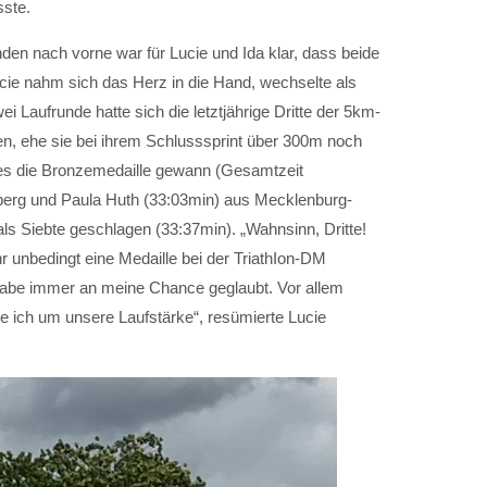
sste.
n nach vorne war für Lucie und Ida klar, dass beide
ucie nahm sich das Herz in die Hand, wechselte als
i Laufrunde hatte sich die letztjährige Dritte der 5km-
en, ehe sie bei ihrem Schlusssprint über 300m noch
Tages die Bronzemedaille gewann (Gesamtzeit
berg und Paula Huth (33:03min) aus Mecklenburg-
ls Siebte geschlagen (33:37min). „Wahnsinn, Dritte!
 unbedingt eine Medaille bei der TriathIon-DM
 habe immer an meine Chance geglaubt. Vor allem
 ich um unsere Laufstärke“, resümierte Lucie