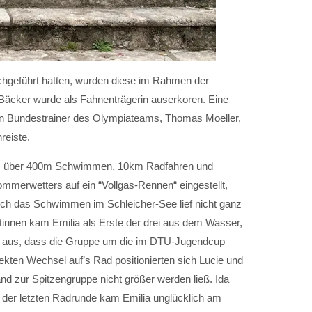
hgeführt hatten, wurden diese im Rahmen der
a Bäcker wurde als Fahnenträgerin auserkoren. Eine
den Bundestrainer des Olympiateams, Thomas Moeller,
reiste.
e) über 400m Schwimmen, 10km Radfahren und
mmerwetters auf ein “Vollgas-Rennen“ eingestellt,
och das Schwimmen im Schleicher-See lief nicht ganz
hletinnen kam Emilia als Erste der drei aus dem Wasser,
so aus, dass die Gruppe um die im DTU-Jugendcup
fekten Wechsel auf’s Rad positionierten sich Lucie und
nd zur Spitzengruppe nicht größer werden ließ. Ida
n der letzten Radrunde kam Emilia unglücklich am