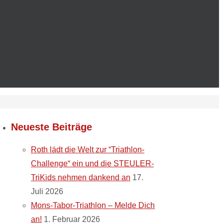
Neueste Beiträge
Roth lädt die Welt zur “Triathlon-
Challenge“ ein und die STEULER-
TriKids nehmen dankend an
17.
Juli 2026
Mons-Tabor-Triathlon – Melde Dich
an!
1. Februar 2026