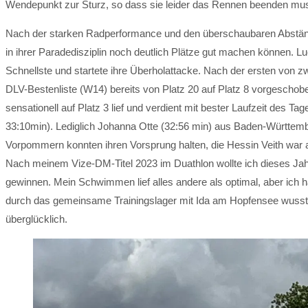
Wendepunkt zur Sturz, so dass sie leider das Rennen beenden mu
Nach der starken Radperformance und den überschaubaren Abstände
in ihrer Paradedisziplin noch deutlich Plätze gut machen können. L
Schnellste und startete ihre Überholattacke. Nach der ersten von zwe
DLV-Bestenliste (W14) bereits von Platz 20 auf Platz 8 vorgeschob
sensationell auf Platz 3 lief und verdient mit bester Laufzeit des 
33:10min). Lediglich Johanna Otte (32:56 min) aus Baden-Württem
Vorpommern konnten ihren Vorsprung halten, die Hessin Veith war a
Nach meinem Vize-DM-Titel 2023 im Duathlon wollte ich dieses Jahr
gewinnen. Mein Schwimmen lief alles andere als optimal, aber ich
durch das gemeinsame Trainingslager mit Ida am Hopfensee wusste
überglücklich.